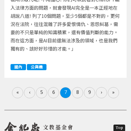
入法律方面的問題，就會發現AI完全是一本正經地在
胡說八道! 列了10個問題，至少5個都是不對的，更何
況在法院，往往混雜了許多愛恨情仇、恩怨糾葛，需
要的不只是單純的知識積累，還有價值判斷的能力。
而在這方面，是AI目前還無法涉及的領域，也是我們
獨有的、該好好珍惜的才能。」
國內
公與義
«
‹
5
6
7
8
9
›
»
文教基金會
Top