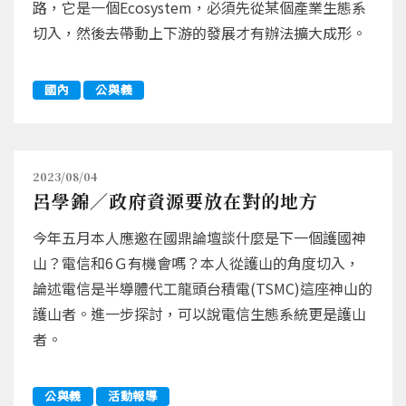
路，它是一個Ecosystem，必須先從某個產業生態系
切入，然後去帶動上下游的發展才有辦法擴大成形。
國內
公與義
2023/08/04
呂學錦／政府資源要放在對的地方
今年五月本人應邀在國鼎論壇談什麼是下一個護國神
山？電信和6Ｇ有機會嗎？本人從護山的角度切入，
論述電信是半導體代工龍頭台積電(TSMC)這座神山的
護山者。進一步探討，可以說電信生態系統更是護山
者。
公與義
活動報導