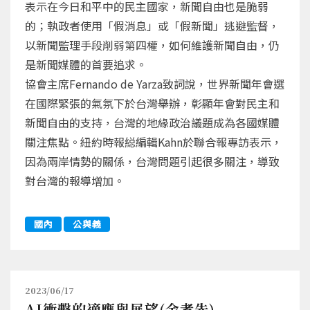
表示在今日和平中的民主國家，新聞自由也是脆弱
的；執政者使用「假消息」或「假新聞」逃避監督，
以新聞監理手段削弱第四權，如何維護新聞自由，仍
是新聞媒體的首要追求。
協會主席Fernando de Yarza致詞說，世界新聞年會選
在國際緊張的氣氛下於台灣舉辦，彰顯年會對民主和
新聞自由的支持，台灣的地緣政治議題成為各國媒體
關注焦點。紐約時報縂編輯Kahn於聯合報專訪表示，
因為兩岸情勢的關係，台灣問題引起很多關注，導致
對台灣的報導增加。
國內
公與義
2023/06/17
AI衝擊的適應與展望(余孝先)