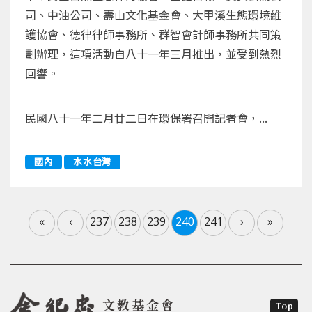
司、中油公司、壽山文化基金會、大甲溪生態環境維
護協會、德律律師事務所、群智會計師事務所共同策
劃辦理，這項活動自八十一年三月推出，並受到熱烈
回響。
民國八十一年二月廿二日在環保署召開記者會，...
國內
水水台灣
«
‹
237
238
239
240
241
›
»
文教基金會
Top