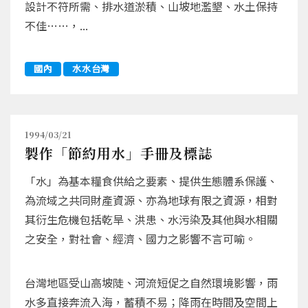
設計不符所需、排水道淤積、山坡地濫墾、水土保持
不佳……，...
國內
水水台灣
1994/03/21
製作「節約用水」手冊及標誌
「水」為基本糧食供給之要素、提供生態體系保護、
為流域之共同財產資源、亦為地球有限之資源，相對
其衍生危機包括乾旱、洪患、水污染及其他與水相關
之安全，對社會、經濟、國力之影響不言可喻。
台灣地區受山高坡陡、河流短促之自然環境影響，雨
水多直接奔流入海，蓄積不易；降雨在時間及空間上