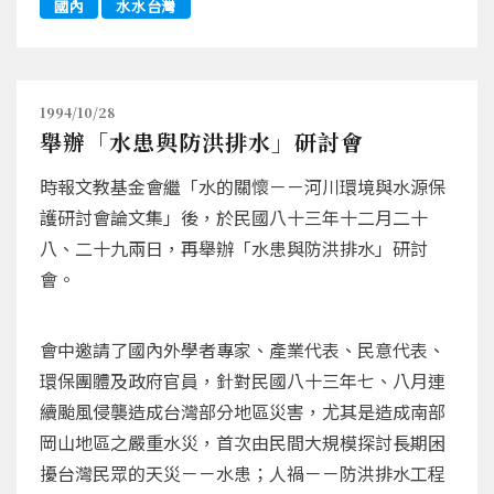
國內
水水台灣
1994/10/28
舉辦「水患與防洪排水」研討會
時報文教基金會繼「水的關懷－－河川環境與水源保
護研討會論文集」後，於民國八十三年十二月二十
八、二十九兩日，再舉辦「水患與防洪排水」研討
會。
會中邀請了國內外學者專家、產業代表、民意代表、
環保團體及政府官員，針對民國八十三年七、八月連
續颱風侵襲造成台灣部分地區災害，尤其是造成南部
岡山地區之嚴重水災，首次由民間大規模探討長期困
擾台灣民眾的天災－－水患；人禍－－防洪排水工程