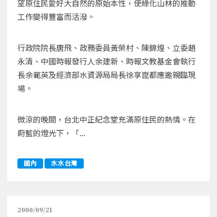
望原住民愛好大自然的原始本性，使綠化山林的推動
工作變得豐富而活潑。
行政院院長唐飛、政務委員黃榮村、陳錦煌、立委趙
永清、中國時報發行人余建新、時報文教基金會執行
長余範英及經濟部水資源局局長徐享崑都應邀親臨現
場。
微涼的晚間，台北中正紀念堂充滿原住民的熱情。在
蔚藍的燈光下，「...
國內
水水台灣
2000/09/21