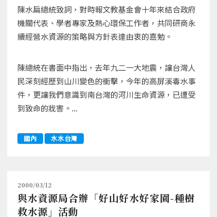
陳水扁總統致詞，對時報文教基金會十年來結合政府
機關代表、學者專家及熱心環保工作者，共同研商永
續經營水資源的策略與方針表達由衷的嘉勉。
陳總統在書面中指出，去年九二一大地震，讓台灣人
民深刻經歷到山川變色的衝擊，今年的高屏溪毒水事
件，更讓我們意識到南台灣的河川生命資源，已遭受
到致命的戕害。...
國內
水水台灣
2000/03/12
與水資源局合辦「好山好水好家園-種樹
救水源」活動