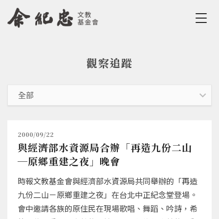
Jump to Main content
Jump to Navigation
觀察追蹤
您在這裡
2000/09/22
與經濟部水資源局合辦「再造九份二山
─原鄉重建之夜」晚會
時報文教基金會與經濟部水資源局共同舉辦的「再造
九份二山－原鄉重建之夜」在台北中正紀念堂登場。
會中邀請各族的原住民在現場歌唱、舞蹈、吟詩，希