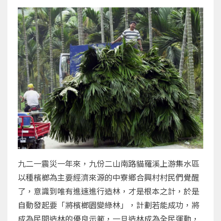
九二一震災一年來，九份二山南路貓羅溪上游集水區
以種檳榔為主要經濟來源的中寮鄉合興村村民們覺醒
了，意識到唯有進速進行造林，才是根本之計，於是
自動發起要「將檳榔園變綠林」，計劃若能成功，將
成為民間造林的優良示範，一旦造林成為全民運動，