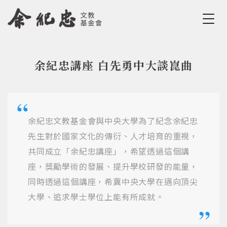
Jump to Main content
Jump to Navigation
余紀忠講座 白先勇中大談崑曲
您在這裡
余紀忠文教基金會與中央大學為了紀念余紀忠
先生對於國家文化的傳衍、人才培育的重視，
共同成立「余紀忠講座」，希望透過這個講
座，獎勵學術的發展、提升學校研發的能量，
同時透過這個講座，希冀中央大學在邁向頂尖
大學、追求學士學位上能有所成就。