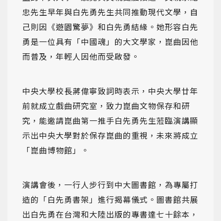
忠先生早年與白先勇先生共同推動現代文學，自
己則因《遊園驚夢》和白先勇結緣。她形容白先
勇是一位具有「中國魂」的大文學家，崑曲因他
而普及，年輕人因他而受啟發。
中央大學校長蔣偉寧致詞時表示，中央大學廿年
前就成立戲曲研究室，致力崑曲文物保存和研
究，能邀請崑曲第一推手白先勇先生蒞臨演講顯
示出中央大學對於保存崑曲的重視，未來將成立
「崑曲博物館」。
演講會後，一行人步行到中大圖書館，為專屬打
造的「白先勇書架」進行揭幕儀式。圖書館共展
出白先勇在台灣和大陸出版的專書達七十餘本，