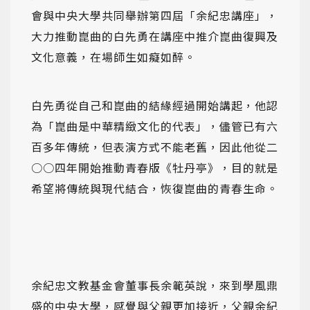
會與中央大學共同舉辦第四屆「余紀忠講座」，
大力推動崑曲的白先勇在講座中推介崑曲復興及
文化意義，在場師生如癡如醉。
白先勇從自己和崑曲的結緣經過開始講起，他認
為「崑曲是中華精緻文化的代表」，儘管已有六
百多年傳統，但表演方式不能老舊，因此他從二
○○四年開始推動青春版《牡丹亭》，目的就是
希望將傳統與現代結合，恢復崑曲的青春生命。
余紀忠文教基金會董事長余範英說，來到學風鼎
盛的中央大學，感覺與父親更加接近，父親余紀