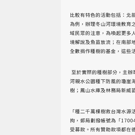
比較有特色的活動包括：北
為例，辦理冬山河環境教育
域民眾的注意，為喚起更多
境解說及魚苗放流；在南部地
全數捐作種樹的基金，這些
至於實際的種樹部分，主辦
河親水公園種下防風的瓊崖
樹；鳳山水庫及林務局新威
「種二千萬棵樹救台灣水源
拘，郵局劃撥帳號為「170
受募款。所有贊助款項都在