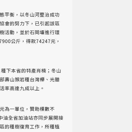
態平衡，以冬山河整治成功
協會的努力下，已引起該區
樹活動，並於石岡壩進行環
00公斤，得款74247元，
，種下本省的特產肖楠；冬山
部壽山猴岩種台灣櫸、光腊
存活率高達九成以上。
元為一單位，贊助棵數不
。中油全省加油站亦同步展開接
區的種樹復育工作，所種植