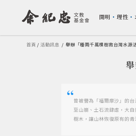
開明
・
理性
・
您在這裡
首頁
/
活動訊息
/
舉辦「種兩千萬棵樹救台灣水源
舉
曾被譽為「福爾摩沙」的台
至山崩、土石流肆虐，大自
樹木，讓山林恢復原有的青