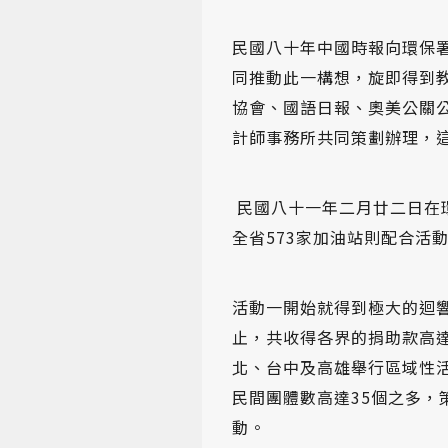
民國八十年中國時報向環保
同推動此一構想，旋即得到
協會、國語日報、奧美公關
計師事務所共同策劃辦理，
民國八十一年二月廿二日在
全省573家加油站則配合活
活動一開始就得到極大的迴
止，共收得各界的捐助款高達
北、台中及高雄舉行區域性
民間團體數高達35個之多
動。