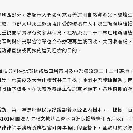
部地區部分，為顯示人們如何來妥善運用自然資源又不破壞生
之旅；中部大甲溪生態環境所受的破壞在大甲溪生態環境維護
人重視並以實際行動參與保育，在橫流溪二十二林班地辦理植
區則與佛光學會等單位合作辦理再生紙回收，共回收廢紙 379
活動都直接或間接的達到種樹的目的。
單位分別在北部林務局四堵苗圃及中部橫流溪二十二林班地
海棠、水黃皮及大葉山欖等共三千株；桃園中巴陵種楓香；南
苗圃種下樟樹。在認養及養護單位認真照顧下，各地植樹的
活動」第一年是呼籲民眾踴躍認養水源區內樹木，一棵樹一百
04101財團法人時報文教基金會水資源保護暨綠化專戶收」
德律律師事務所及群智會計師事務所的監督下，全數用於水源