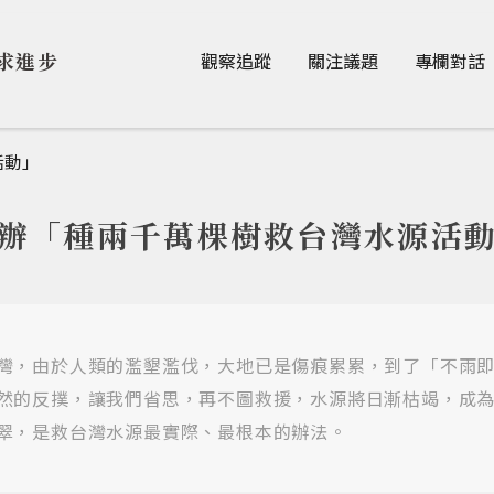
Jump to Main content
Jump to Navigation
求進步
觀察追蹤
關注議題
專欄對話
活動」
辦「種兩千萬棵樹救台灣水源活
灣，由於人類的濫墾濫伐，大地已是傷痕累累，到了「不雨
然的反撲，讓我們省思，再不圖救援，水源將日漸枯竭，成
翠，是救台灣水源最實際、最根本的辦法。