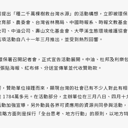
署提出「種二千萬棵樹救台灣水源」的活動構想，立即被環保
教育部、農委會、台灣省林務局、中國時報系、時報文教基金
公司、中油公司、壽山文化基金會、大甲溪生態環境維護協會
這項活動自八十一年三月推出，並受到熱烈回響。
環保署召開記者會，正式宣告活動展開。中油、杜邦及利樂
動張貼海報、紅布條、分送宣傳單並代收贊助款。
響，贊助單位接踵而來，顯現台灣的社會已有不少人對此有相
 1784萬多元。在活動部分，主辦單位在三月八日、四月
活動加強宣導，另外動員各界可資應用的資源共同參與活動，
，策略方面則是採行「全台思考、地方行動」的原則，以地方