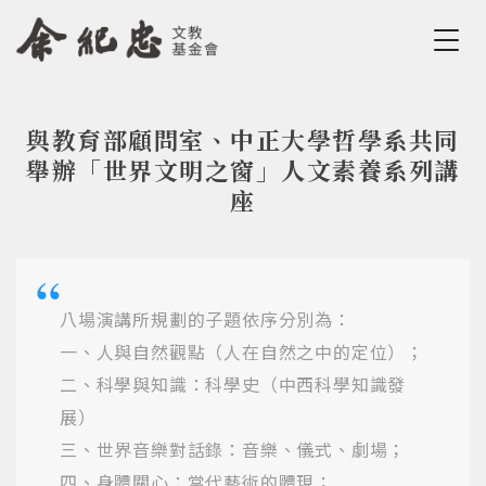
Jump to Main content
Jump to Navigation
與教育部顧問室、中正大學哲學系共同
您在這裡
舉辦「世界文明之窗」人文素養系列講
座
八場演講所規劃的子題依序分別為：
一、人與自然觀點（人在自然之中的定位）；
二、科學與知識：科學史（中西科學知識發
展）
三、世界音樂對話錄：音樂、儀式、劇場；
四、身體關心：當代藝術的體現；