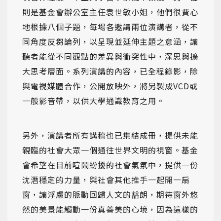
則是基金會辦公室主任袁世敏小姐，他們很費心
地根據八個子題，每場各邀請兩位演講者，從不
同角度反芻論列，以呈現並延伸主題之意涵，讓
聽者能從不同觀點的差異與衝突性中，深思與擴
大思考層面。系列演講的內容，已全程錄影，除
與電視媒體合作，公開放映外，將另製成VCD或
一般影音帶，以供大學通識教育之用。
另外，演講者所有講稿也已集結成冊，提供未能
親臨的社會大眾一個通往世界文明的視窗。基金
會希望在目前喧鬧紛擾的社會氣氛中，提供一份
沈潛穩定的力量，與社會其他推手一起開一扇
窗，讓浮慮的脈動回歸人文的豁朗，期待窗外悠
然的美景能觸動一份真善美的心境，因為這樣的